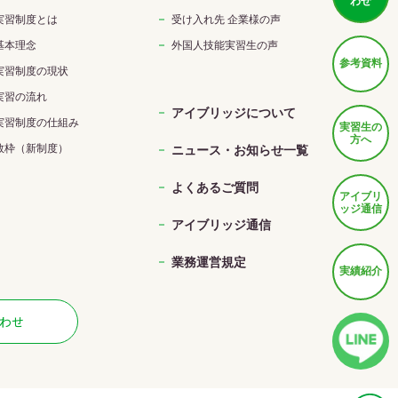
わせ
実習制度とは
受け入れ先 企業様の声
基本理念
外国人技能実習生の声
参考資料
実習制度の現状
実習の流れ
アイブリッジについて
実習制度の仕組み
実習生の
方へ
数枠（新制度）
ニュース・お知らせ一覧
よくあるご質問
アイブリ
ッジ通信
アイブリッジ通信
業務運営規定
実績紹介
わせ