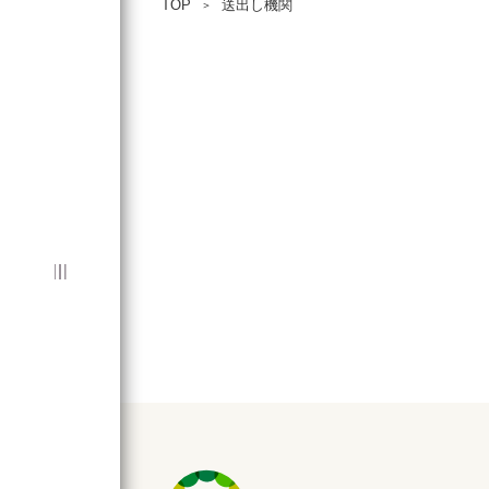
TOP
送出し機関
＞