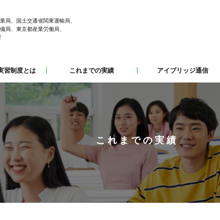
業局、国土交通省関東運輸局、
備局、東京都産業労働局、
可
実習制度とは
これまでの実績
アイブリッジ通信
これまでの実績