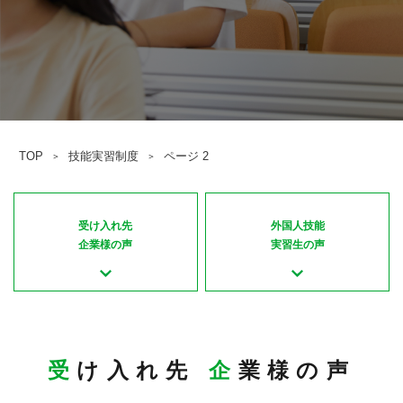
TOP
技能実習制度
ページ 2
＞
＞
受け入れ先
外国人技能
企業様の声
実習生の声
受
け入れ先
企
業様の声